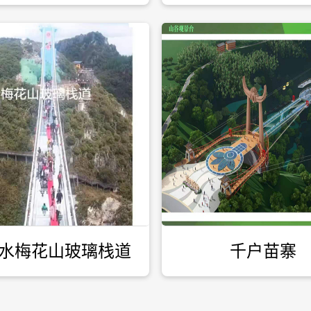
水梅花山玻璃栈道
千户苗寨