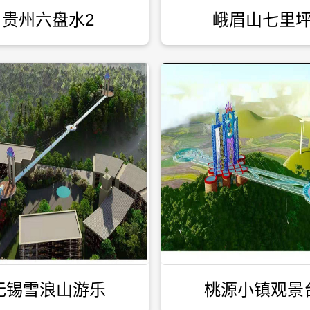
贵州六盘水2
峨眉山七里
无锡雪浪山游乐
桃源小镇观景